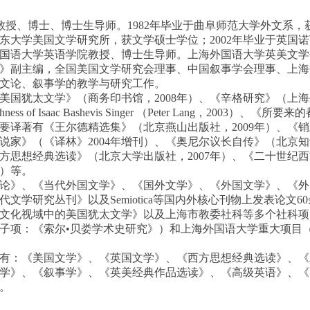
），教授、博士、博士生导师。1982年毕业于曲阜师范大学外文系
于山东大学美国文学研究所，获文学硕士学位；2002年毕业于英国
国语大学英语学院教授、博士生导师。上海外国语大学英美文学
》副主编，全国美国文学研究会理事、中国叙事学会理事、上海
文论、叙事学的教学与研究工作。
美国犹太文学》（商务印书馆，2008年）、《辛格研究》（上
shness of Isaac Bashevis Singer （Peter Lang，2003）
；主要译著有《王尔德精选集》（北京燕山出版社，2009年）、《
小说家》（《译林》2004年增刊）、《奥尼尔议长自传》（北京知
方思想经典选读》（北京大学出版社，2007年）、《二十世纪
年）等。
论》、《当代外国文学》、《国外文学》、《外国文学》、《外
文学研究丛刊》以及Semiotica等国内外核心刊物上发表论文6
）《文化视域中的美国犹太文学》以及上海市教委社科等多个社科
子项：《索尔•贝娄学术史研究》）和上海外国语大学重大项目
有：《美国文学》、《英国文学》、《西方思想经典选读》、《
学》、《叙事学》、《英美经典作品选读》、《高级英语》、《
。