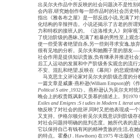
出吴尔夫作品中所反映的社会问题决不是性别
会内容
,
研究她创作每一部作品时的社会历史特
指出《雅各布之屋》是一部反战小说
,
充满了对
化结构的辛辣抨击。小说还揭示了古老的所谓
力和特权的接班人的。《达洛维夫人》则审视
了统治阶级的愚昧
,
充满了粗暴的男性至上观念
使一些受害者绝望自杀
,
另一些则寻求安逸
,
放
很有见地的分析。吴尔夫和她圈子里的朋友—
社会作用是提供知识贵族
,
负有继承并推进社会
后工人运动的发展和中产阶级务实观念的流行
不安、混乱和绝望
,
反映在《幕间》的悲观情绪
马克思主义评论家对吴尔夫的阶级态度的分
一篇文章是威廉·燕朴逊
(William Empson)
的《作
Political S atire ,
1932)
。燕朴逊认为吴尔夫对统
晚会上的权贵既讽刺又羡慕的描述上。到
1970
Exiles and Emigres :S t udies in Modern L iterat ur
物反映了对社会的批评
,
同时又把他表现成一个
又支持。伊格尔顿分析吴尔夫既意识到阶级存
对社会问题持明确的批判态度。她所代表的是
它以保持自己有钱有闲的精神贵族的生活
,
在她
的特点。霍桑
(J . Hawthorn)
在
1975
年出版的《