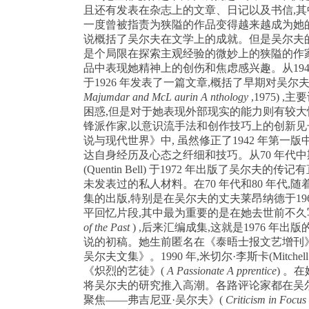
且还有发表在杂志上的文章、日记以及书信
,
其
一度曾被指责为狭隘的作品变得越来越成为她
说概括了吴尔夫在文学上的成就。但是吴尔夫
是个局限在探索主观经验的微妙上的狭隘的作
品中表现她精神上的创伤和焦虑感兴趣。从
19
于
1926
年发表了一篇文章
,
概括了早期对吴尔
Majumdar and McL aurin A nthology
,1975) ,
主要
困惑
,
但是对于她表现外部现实的能力则有较大
锋派作家
,
以意识流手法和创作技巧上的创新见
说与现代世界》中
,
虽然修正了
1942
年第一版
达自身经历及心态之纤细和技巧。从
70
年代中
(Quentin Bell)
于
1972
年出版了吴尔夫的传记有
未发表过的私人材料。在
70
年代和
80
年代
,
随
集的出版
,
特别是在吴尔夫的丈夫莱昂纳德于
19
平回忆片段
,
其中最为重要的是在她去世前不久
of the Past
) ,
后来汇编成集
,
这就是
1976
年出版
说的初稿。她生前匿名在《泰晤士报文艺增刊
吴尔夫文集》。
1990
年
,
米切尔·李斯卡
(Mitchel
《炽烈的艺徒》
(
A
Passionate A pprentice
)
。在
将吴尔夫的研究推入高潮。各路评论家都在吴
聚焦——弗吉尼亚·吴尔夫》
(
Criticism in Focus