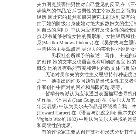
夫力图克服害怕男性对自己意见的反应
,
在《三
满愤怒的作品
,
它斥责男性的主宰欲及由之而来
经历
,
因此它的超然和躲闪使它未能达到应有的
由于她的阶级出身使她对绝大多数妇女的生活
间自己的房间》中认为应该有反映女性的经验
点
,
没有能够创造女性的新形象、女性经历和社
尼
(Makiko Minow- Pinkney)
在《吴尔夫与主题
中阐述的主要观点是
,
吴尔夫的实验性小说是女
———男权社会所赋予的叙述、写作、主题的
的创作
,
她的文本反映语言没有明确的含义
,
她
概念
,
她的具有强烈节奏和诗化的散文体与反传
无论对吴尔夫的女性主义思想持何种态度
,
之一。她提出的许多问题仍是当代女性主义者
作家创作中面对的困难和局限问题
,
等等。
哲学分析派认为应该透过表面描写去寻找
切作品。让·吉古
(Jean
Guiguet)
在《吴尔夫及其
年英语版
)
中认为吴尔夫作品是环绕着自我、生
(Howard Harper)
在《语言与沉默之间
:
吴尔夫
Virginia Woolf ,
1982)
中则认为吴尔夫寻找的是
和局限性的境界。
有的评论家主要从创作技巧和形式分析其作