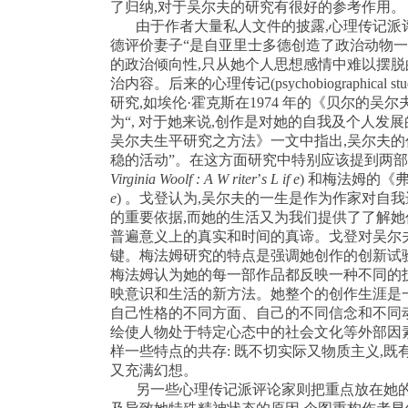
了归纳
,
对于吴尔夫的研究有很好的参考作用。
由于作者大量私人文件的披露
,
心理传记派
德评价妻子“是自亚里士多德创造了政治动物一
的政治倾向性
,
只从她个人思想感情中难以摆脱
治内容。后来的心理传记
(psychobiographical stu
研究
,
如埃伦·霍克斯在
1974
年的《贝尔的吴尔
为“
,
对于她来说
,
创作是对她的自我及个人发展
吴尔夫生平研究之方法》一文中指出
,
吴尔夫的
稳的活动”。在这方面研究中特别应该提到两
Virginia
Woolf : A W riter
’
s L if e
)
和梅法姆的《弗
e
)
。戈登认为
,
吴尔夫的一生是作为作家对自我
的重要依据
,
而她的生活又为我们提供了了解她
普遍意义上的真实和时间的真谛。戈登对吴尔夫
键。梅法姆研究的特点是强调她创作的创新试
梅法姆认为她的每一部作品都反映一种不同的
映意识和生活的新方法。她整个的创作生涯是
自己性格的不同方面、自己的不同信念和不同
绘使人物处于特定心态中的社会文化等外部因
样一些特点的共存
:
既不切实际又物质主义
,
既
又充满幻想。
另一些心理传记派评论家则把重点放在她