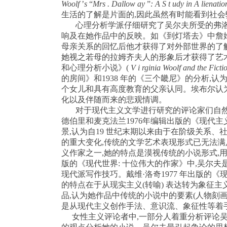
Woolf
’
s
“
Mrs . Dallow ay
”
: A
S t udy in A lienatio
生活的了解是片面的
,
因此虽然有时能看到社会
心理分析学派仔细研究了吴尔夫所受的弗
响及在她作品中的反映。如《到灯塔去》中詹
母亲关系的回忆后他才获得了对外部世界的了
她视之若母的拉姆齐夫人的形象后才获得了艺
和心理分析小说》
(
V i rginia Woolf and the Ficti
的房间》和
1938
年的《三个畿尼》的分析
,
认
个女儿和具有高度教育的父亲认同。埃布尔认
化以及伴随而来的悲观情调。
对于现代主义文学进行研究的评论家们自
德伯里和麦克法兰
1976
年编辑出版的《现代主
景
,
认为自
19
世纪末期以来由于在阶级关系、
的重大变化
,
传统的文学艺术表现形式已无法满
义作家之一
,
她的特点是漠视传统的小说形式
,
版的《现代世界
:
十位伟大的作家》中
,
吴尔夫
现代派写作技巧。戴维·洛奇
1977
年出版的《
的特点在于从现实主义
(
转喻
)
表达转为象征主
品
,
认为她作品中传统的小说中的要素
(
人物刻
是从现代主义创作手法、意识流、象征性等着
女性主义评论者中
,
一部分人着重分析评论