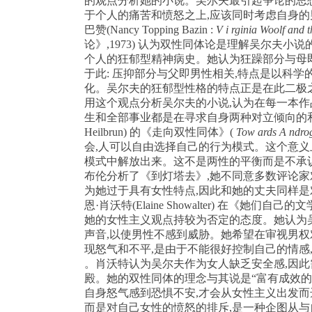
的观点分析她的小说。吴尔夫最引起争论的思
于个人的痛苦和愤怒之上
,
应该同时考虑自身的
巴赞
(Nancy Topping
Bazin :
V i rginia Woolf and 
论》
,1973)
认为双性同体论是理解吴尔夫小说
个人的狂郁型精神病史。她认为狂躁部分与母
于此
:
压抑部分与父即男性相关
,
特点是以科学
化。吴尔夫的狂郁型性格的特点正是在此二极
用这个观点分析吴尔夫的小说
,
认为在每一本作
生和全部事业都是在寻求自身两种对立倾向的
Heilbrun)
的《走向双性同体》
(
Tow ards A ndr
会
,
人可以自由选择自己的行为模式。这个意义
模式中解放出来。这不是两性的平衡而是不承
布伦分析了《到灯塔去》
,
她不同意多数评论家
为她过于具有女性特点
,
因此和她的丈夫同样是
恩·肖沃特
(Elaine Showalter)
在《她们自己的文
她的女性主义观点持较为否定的态度。她认为
声音
,
以使男性不感到威胁。她希望在审视男权
现怒气和不平
,
是由于不能很好控制自己的情感
。肖沃特认为吴尔夫作为女人缺乏安全感
,
因此
殿。她的双性同体的理念与其说是“富有成效的
自身怒气感到恐惧不安
,
才会从女性主义出发而
而是对自己女性的愤怒的排斥
,
是一种企图从与