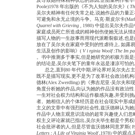
及导致她特殊精神状态的原因
,
企图重构作者早
Poole)1978
年出版的《不为人知的吴尔夫》
(
Th
吴尔夫精神有任何失常之处
,
说她作品的力量正
可避免和永无止境的斗争。马克·斯皮尔卡
(Mar
Quarrel with Grieving ,
1980)
中提出吴尔夫作品
家庭成员死亡所造成的精神创伤使她无法从情
描写人物的一生故事而用现代派断裂叙述
,
也是
放在了吴尔夫在家庭中受到的性虐待上
,
如露易
生活及创作的影响》
(
V i rginia Woolf :The Im pa
。书中推测多于事实
,
但是她研究的积极方面是
的结论是
,
吴尔夫笔下的童年永远是凄凉可怕的
总之
,
直到
80
年代中期
,
评论界对吴尔夫占
既不是描写现实
,
更不是为了改革社会政治机构
德林
(Alex Zwerdling)
的《弗吉尼亚·吴尔夫和
角度分析她的作品
,
向认为她的作品没有政治性
一生对社会权力结构和运作极感兴趣
,
并受到挑
者。她相信人的个体经历是在社会现实中形成
主义的文章中有强烈的社会性
,
兹沃德林认为她
作品中人物主观意识流动的超常兴趣使人们忽
权主义评论家就已指出
,
吴尔夫毕生都是个男权
社会批评者的人
,
但是尽管兹沃德林同意罗斯
( P
Letters : A Life
of Virginia Woolf
,1978)
中的观点
,